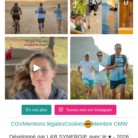
En voir plus
Suivez-moi sur Instagram
CGV
Mentions légales
Cookies
Membre CMW
Développé par L&B SYNERGIE avec le ♥ - 2026