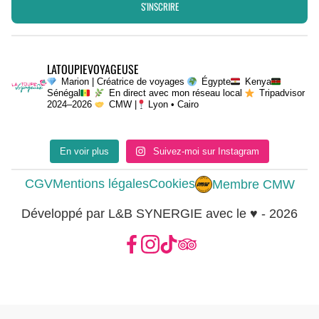
S'INSCRIRE
LATOUPIEVOYAGEUSE
Marion | Créatrice de voyages
Égypte
Kenya
Sénégal
En direct avec mon réseau local
Tripadvisor
2024–2026
CMW |
Lyon • Cairo
En voir plus
Suivez-moi sur Instagram
CGV
Mentions légales
Cookies
Membre CMW
Développé par L&B SYNERGIE avec le ♥ - 2026