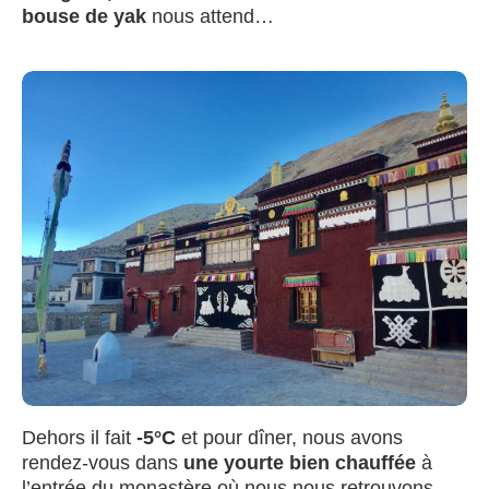
bouse de yak
nous attend…
Dehors il fait
-5°C
et pour dîner, nous avons
rendez-vous dans
une yourte bien chauffée
à
l’entrée du monastère où nous nous retrouvons