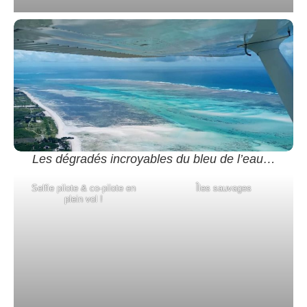
Les dégradés incroyables du bleu de l’eau…
Selfie pilote & co-pilote en
Îles sauvages
plein vol !