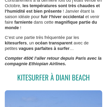
Contrairement à la dernière fois où j’étais venue en
Octobre,
les températures sont très chaudes et
l’humidité est bien présente
! Janvier étant la
saison idéale pour
fuir l’hiver occidental
et venir
faire
farniente
dans cette
magnifique partie du
monde
!
C’est une partie très fréquentée par les
kitesurfers
, un
océan transparent
avec de
petites
vagues parfaites à surfer
…
Compter 450€ l’aller retour depuis Paris avec la
compagnie Ethiopian Airlines.
KITESURFER À DIANI BEACH