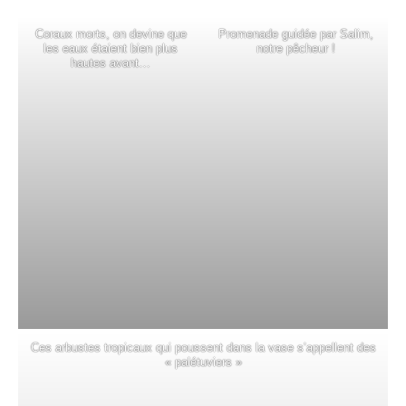
Coraux morts, on devine que
Promenade guidée par Salim,
les eaux étaient bien plus
notre pêcheur !
hautes avant…
Ces arbustes tropicaux qui poussent dans la vase s’appellent des
« palétuviers »