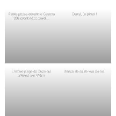
Petite pause devant le Cessna
Darryl, le pilote !
206 avant notre envol…
L’infinie plage de Diani qui
Bancs de sable vus du ciel
s’étend sur 10 km