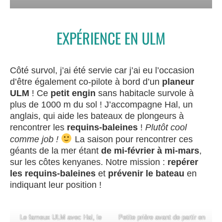
EXPÉRIENCE EN ULM
Côté survol, j’ai été servie car j’ai eu l’occasion
d’être également co-pilote à bord d’un
planeur
ULM
! Ce
petit engin
sans habitacle survole à
plus de 1000 m du sol ! J’accompagne Hal, un
anglais, qui aide les bateaux de plongeurs à
rencontrer les
requins-baleines
!
Plutôt cool
comme job !
La saison pour rencontrer ces
géants de la mer étant
de mi-février à mi-mars
,
sur les côtes kenyanes. Notre mission :
repérer
les requins-baleines
et
prévenir le bateau
en
indiquant leur position !
Le fameux ULM avec Hal, le
Petite prière avant de partir en