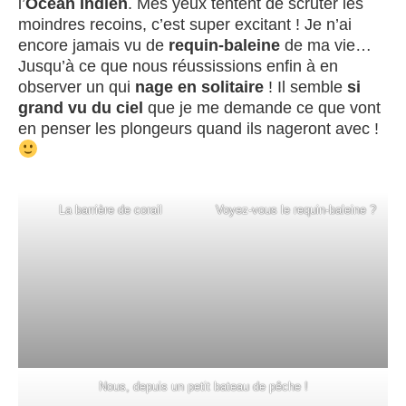
l’
Océan Indien
. Mes yeux tentent de scruter les
moindres recoins, c’est super excitant ! Je n’ai
encore jamais vu de
requin-baleine
de ma vie…
Jusqu’à ce que nous réussissions enfin à en
observer un qui
nage en solitaire
! Il semble
si
grand vu du ciel
que je me demande ce que vont
en penser les plongeurs quand ils nageront avec !
La barrière de corail
Voyez-vous le requin-baleine ?
Nous, depuis un petit bateau de pêche !